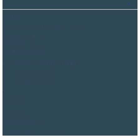
.
SLUŽBY
- Projekcia vykurovania, zdravotechniky a plynofikácie
- Energetický certifikát budov
(ku kolaudácii)
- Energetický posudok stavby
(ku stavebnému povoleniu)
- Tepelno-technický posudok
Kedy potrebujete energetický certifikát?
ak predávate nehnuteľnosť,
ak prenajímate nehnuteľnosť,
ak kolaudujete nehnuteľnosť.
.
KONTAKT
Junergo, s.r.o.
Tel:
+421 949 690 229
E-mail:
junergo@junergo.sk
Kontaktná osoba:
Ing. Pavol Jurka, PhD.