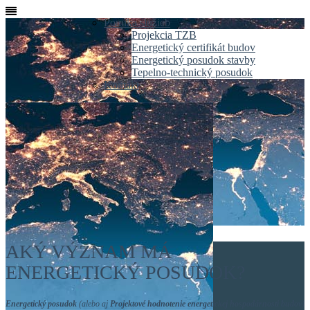
Ponuka služieb
Projekcia TZB
Energetický certifikát budov
Energetický posudok stavby
Tepelno-technický posudok
Kontakt
AKÝ VÝZNAM MÁ
ENERGETICKÝ POSUDOK?
Energetický posudok
(alebo aj
Projektové hodnotenie energetickej hospodárnosti budov
)