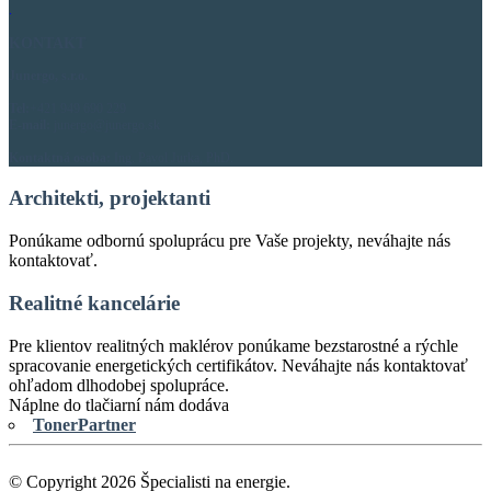
.
KONTAKT
Junergo, s.r.o.
Tel:
+421 949 690 229
E-mail:
junergo@junergo.sk
Kontaktná osoba:
Ing. Pavol Jurka, PhD.
Architekti, projektanti
Ponúkame odbornú spoluprácu pre Vaše projekty, neváhajte nás
kontaktovať.
Realitné kancelárie
Pre klientov realitných maklérov ponúkame bezstarostné a rýchle
spracovanie energetických certifikátov. Neváhajte nás kontaktovať
ohľadom dlhodobej spolupráce.
Náplne do tlačiarní nám dodáva
TonerPartner
© Copyright 2026 Špecialisti na energie.